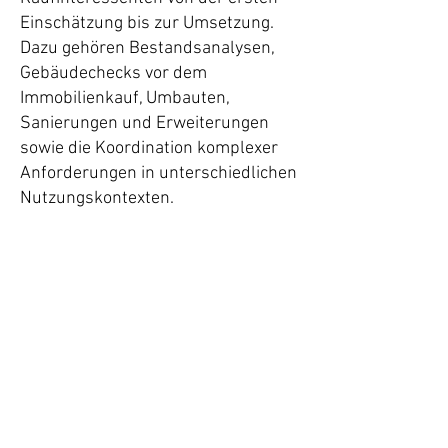
Einschätzung bis zur Umsetzung.
Dazu gehören Bestandsanalysen,
Gebäudechecks vor dem
Immobilienkauf, Umbauten,
Sanierungen und Erweiterungen
sowie die Koordination komplexer
Anforderungen in unterschiedlichen
Nutzungskontexten.
Barrierefreie Planung ist dabei ein
selbstverständlicher Bestandteil
meiner Arbeit. Durch langjährige
Erfahrung in Planung, Bauleitung
und Projektsteuerung im sozialen
und öffentlichen Bereich entstehen
Lösungen, die Funktionalität,
Nutzerfreundlichkeit und